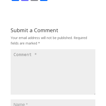
ac
as
m
h
e
to
ai
ar
b
d
l
e
o
o
Submit a Comment
o
n
Your email address will not be published.
Required
k
fields are marked
*