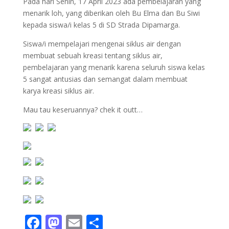
Pada hari Senin, 17 April 2023 ada pembelajaran yang
menarik loh, yang diberikan oleh Bu Elma dan Bu Siwi
kepada siswa/i kelas 5 di SD Strada Dipamarga.
Siswa/i mempelajari mengenai siklus air dengan
membuat sebuah kreasi tentang siklus air,
pembelajaran yang menarik karena seluruh siswa kelas
5 sangat antusias dan semangat dalam membuat
karya kreasi siklus air.
Mau tau keseruannya? chek it outt…
F
M
E
S