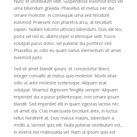
Nunc et vestibulum velit. Suspendisse euismod eros vel
urna bibendum gravida. Phasellus et metus nec dui
ornare molestie. In consequat urna sed tincidunt
euismod. Praesent non pharetra arcu, at tincidunt
sapien. Nullam lobortis ultricies bibendum. Duis elit leo,
porta vel nisl in, ullamcorper scelerisque velit. Fusce
volutpat purus dolor, vel pulvinar dui porttitor sed.
Phasellus ac odio eu quam varius elementum sit amet
euismod justo.
Sed sit amet blandit ipsum, et consectetur libero.
Integer convallis at metus quis molestie. Morbi vitae
odio ut ante molestie scelerisque. Aliquam erat
volutpat. Vivamus dignissim fringilla semper. Aliquam
imperdiet dui a purus pellentesque, non ornare ipsum
blandit. Sed imperdiet elit in quam egestas lacinia nec
sit amet dui. Cras malesuada tincidunt ante, in luctus
tellus hendrerit at. Duis massa mauris, bibendum a
mollis a, laoreet quis elit. Nulla pulvinar vestibulum est,
in viverra nisi malesuada vel. Nam ut ipsum quis est