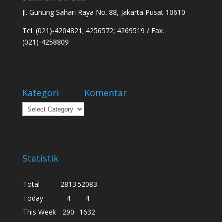
Jl. Gunung Sahari Raya No. 88, Jakarta Pusat 10610
Tel. (021)-4204821; 4256572; 4269519 / Fax.
(021)-4258809
Kategori
Komentar
Kategori
Statistik
Total
2813
52083
Today
4
4
This Week
290
1632