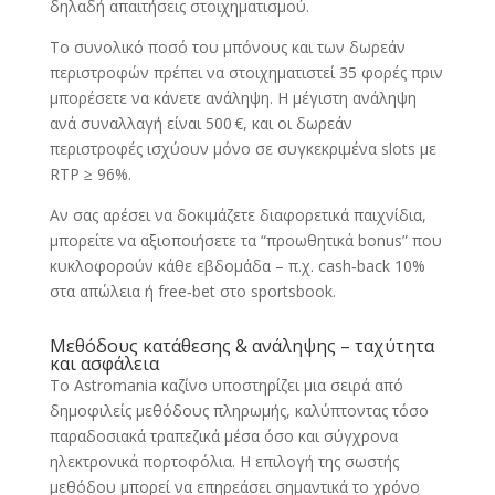
δηλαδή απαιτήσεις στοιχηματισμού.
Το συνολικό ποσό του μπόνους και των δωρεάν
περιστροφών πρέπει να στοιχηματιστεί 35 φορές πριν
μπορέσετε να κάνετε ανάληψη. Η μέγιστη ανάληψη
ανά συναλλαγή είναι 500 €, και οι δωρεάν
περιστροφές ισχύουν μόνο σε συγκεκριμένα slots με
RTP ≥ 96%.
Αν σας αρέσει να δοκιμάζετε διαφορετικά παιχνίδια,
μπορείτε να αξιοποιήσετε τα “προωθητικά bonus” που
κυκλοφορούν κάθε εβδομάδα – π.χ. cash‑back 10%
στα απώλεια ή free‑bet στο sportsbook.
Μεθόδους κατάθεσης & ανάληψης – ταχύτητα
και ασφάλεια
Το Astromania καζίνο υποστηρίζει μια σειρά από
δημοφιλείς μεθόδους πληρωμής, καλύπτοντας τόσο
παραδοσιακά τραπεζικά μέσα όσο και σύγχρονα
ηλεκτρονικά πορτοφόλια. Η επιλογή της σωστής
μεθόδου μπορεί να επηρεάσει σημαντικά το χρόνο