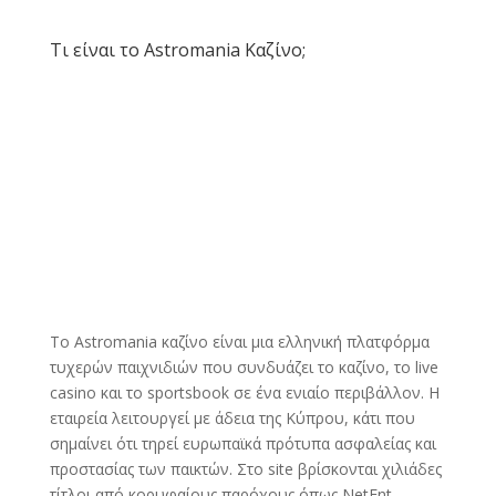
Τι είναι το Astromania Καζίνο;
Το Astromania καζίνο είναι μια ελληνική πλατφόρμα
τυχερών παιχνιδιών που συνδυάζει το καζίνο, το live
casino και το sportsbook σε ένα ενιαίο περιβάλλον. Η
εταιρεία λειτουργεί με άδεια της Κύπρου, κάτι που
σημαίνει ότι τηρεί ευρωπαϊκά πρότυπα ασφαλείας και
προστασίας των παικτών. Στο site βρίσκονται χιλιάδες
τίτλοι από κορυφαίους παρόχους όπως NetEnt,