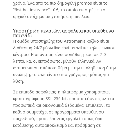
χρόνο. Ένα από τα πιο δημοφιλή promos είναι το
“first bet insurance” 10 €, το οποίο επιστρέφει το
αρχικό στοίχημα αν χτυπήσει η απώλεια.
Υποστήριξη πελατών, ασφάλεια και υπεύθυνο
παιχνίδι
Η ομάδα υποστήριξης του Astromania καζίνο είναι
διαθέσιμη 24/7 μέσω live chat, email και τηλεφωνικού
κέντρου. Η απάντηση είναι συνήθως μέσα σε 2–3
λεπτά, και οι εκπρόσωποι μιλούν ελληνικά. Αν
αντιμετωπίσετε κάποιο θέμα με την επαλήθευση ή την
ανάληψη, το chat είναι ο πιο γρήγορος τρόπος για
λύση.
Σε επίπεδο ασφάλειας, η πλατφόρμα χρησιμοποιεί
κρυπτογράφηση SSL 256‑bit, προστατεύοντας όλα τα
προσωπικά και οικονομικά δεδομένα. Επιπλέον, το
καζίνο συμμετέχει σε προγράμματα υπεύθυνου
παιχνιδιού, προσφέροντας εργαλεία όπως όρια
κατάθεσης, αυτοαποκλεισμό και πρόσβαση σε