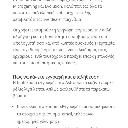
Microgaming και Evolution, καλύπτοντας όλα τα
γούστα – από κλασικά slots μέχρι υψηλής
μεταβλητότητας live dealer παιχνίδια.
Οι χρήστες εκτιμούν τη γρήγορη φόρτωση, την απλή
πλοήγηση και τη δυνατότητα πρόσβασης τόσο από
υπολογιστή όσο και από κινητές συσκευές. Η εμπειρία
είναι σχεδιασμένη ώστε να είναι φιλική προς τους
αρχάριους, ενώ ταυτόχρονα παρέχει επαρκή επιλογές
για τους πιο απαιτητικούς παίκτες.
Πώς να κάνετε εγγραφή και επαλήθευση
Η διαδικασία εγγραφής στο Astromania καζίνο διαρκεί
μόλις λίγα λεπτά. Απλώς ακολουθήστε τα παρακάτω
βήματα:
Κάντε κλικ στο κουμπί «Εγγραφή» και συμπληρώστε
τα στοιχεία σας (όνομα, email, τηλέφωνο,
ημερομηνία γέννησης).