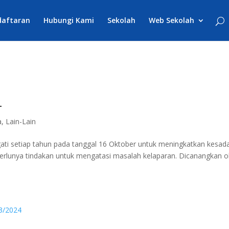
daftaran
Hubungi Kami
Sekolah
Web Sekolah
4
a
,
Lain-Lain
ngati setiap tahun pada tanggal 16 Oktober untuk meningkatkan kesad
erlunya tindakan untuk mengatasi masalah kelaparan. Dicanangkan o