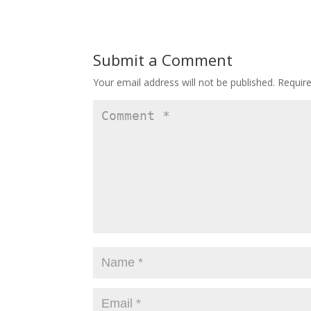
e
to
ai
ar
b
d
l
e
o
o
Submit a Comment
o
n
Your email address will not be published.
Requir
k