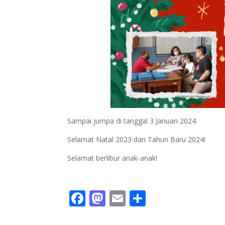
Sampai jumpa di tanggal 3 Januari 2024.
Selamat Natal 2023 dan Tahun Baru 2024!
Selamat berlibur anak-anak!
F
M
E
S
ac
as
m
h