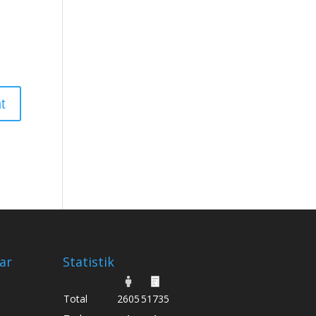
ar
Statistik
Total
2605
51735