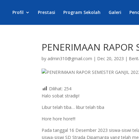
Profil
Prestasi
Program Sekolah
Galeri
Pen
PENERIMAAN RAPOR S
by
admin310@gmail.com
|
Dec 20, 2023
|
Berit
Dilihat:
254
Halo sobat stradip!
Libur telah tiba… libur telah tiba
Hore hore hore!!!
Pada tanggal 16 Desember 2023 siswa-siswi tela
siswa-siswi SD Strada Dipamarga yang telah me