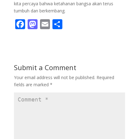
kita percaya bahwa ketahanan bangsa akan terus
tumbuh dan berkembang.
F
M
E
S
ac
as
m
h
e
to
ai
ar
b
d
l
e
o
o
Submit a Comment
o
n
Your email address will not be published.
Required
k
fields are marked
*