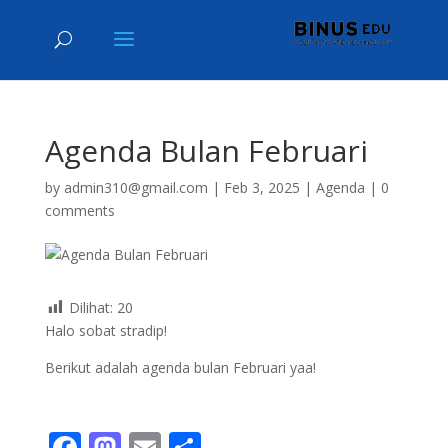
Agenda Bulan Februari
by
admin310@gmail.com
|
Feb 3, 2025
|
Agenda
|
0
comments
Dilihat:
20
Halo sobat stradip!
Berikut adalah agenda bulan Februari yaa!
F
M
E
S