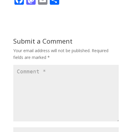
ac
as
m
h
e
to
ai
ar
b
d
l
e
o
o
Submit a Comment
o
n
Your email address will not be published.
Required
k
fields are marked
*