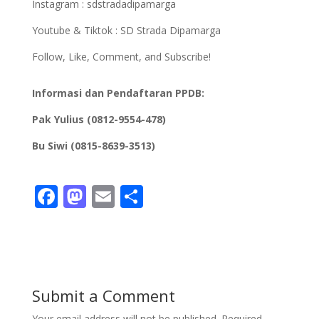
Instagram : sdstradadipamarga
Youtube & Tiktok : SD Strada Dipamarga
Follow, Like, Comment, and Subscribe!
Informasi dan Pendaftaran PPDB:
Pak Yulius (0812-9554-478)
Bu Siwi (0815-8639-3513)
F
M
E
S
ac
as
m
h
e
to
ai
ar
b
d
l
e
o
o
Submit a Comment
o
n
Your email address will not be published.
Required