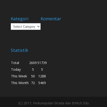
Kategori
Komentar
Kategori
Statistik
Total
2609
51739
Today
5
5
This Week
50
1288
This Month
72
5469
(C) 2017, Perkumpulan Strada dan BINUS Edu