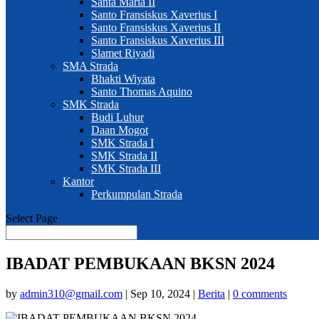
Santa Maria II
Santo Fransiskus Xaverius I
Santo Fransiskus Xaverius II
Santo Fransiskus Xaverius III
Slamet Riyadi
SMA Strada
Bhakti Wiyata
Santo Thomas Aquino
SMK Strada
Budi Luhur
Daan Mogot
SMK Strada I
SMK Strada II
SMK Strada III
Kantor
Perkumpulan Strada
Select Page
IBADAT PEMBUKAAN BKSN 2024
by
admin310@gmail.com
|
Sep 10, 2024
|
Berita
|
0 comments