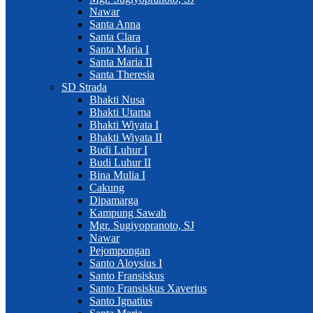
Nawar
Santa Anna
Santa Clara
Santa Maria I
Santa Maria II
Santa Theresia
SD Strada
Bhakti Nusa
Bhakti Utama
Bhakti Wiyata I
Bhakti Wiyata II
Budi Luhur I
Budi Luhur II
Bina Mulia I
Cakung
Dipamarga
Kampung Sawah
Mgr. Sugiyopranoto, SJ
Nawar
Pejompongan
Santo Aloysius I
Santo Fransiskus
Santo Fransiskus Xaverius
Santo Ignatius