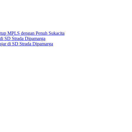
tup MPLS dengan Penuh Sukacita
di SD Strada Dipamarga
jar di SD Strada Dipamarga