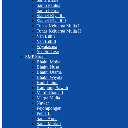
Santa Maria
Santo Paulus
Santo Petrus
Slamet Riyadi I
Slamet Riyadi II
Tunas Keluarga Mulia I
Tunas Keluarga Mulia II
Van Lith I
Van Lith II
Wiyatasana
Yos Sudarso
SMP Strada
Bhakti Mulia
Bhakti Nusa
Bhakti Utama
Bhakti Wiyata
Budi Luhur
Kampung Sawah
Mardi Utama I
Marga Mulia
Nawar
Pejompongan
Pelita II
Santa Anna
Santa Maria I