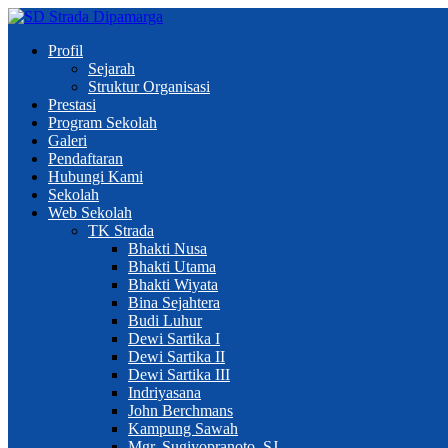
Profil
Sejarah
Struktur Organisasi
Prestasi
Program Sekolah
Galeri
Pendaftaran
Hubungi Kami
Sekolah
Web Sekolah
TK Strada
Bhakti Nusa
Bhakti Utama
Bhakti Wiyata
Bina Sejahtera
Budi Luhur
Dewi Sartika I
Dewi Sartika II
Dewi Sartika III
Indriyasana
John Berchmans
Kampung Sawah
Mgr. Sugiyopranoto, SJ