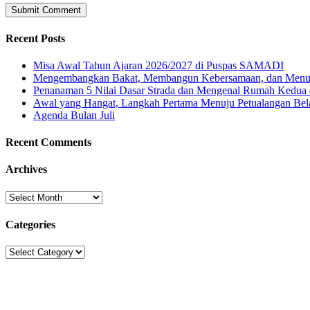
Recent Posts
Misa Awal Tahun Ajaran 2026/2027 di Puspas SAMADI
Mengembangkan Bakat, Membangun Kebersamaan, dan Menu
Penanaman 5 Nilai Dasar Strada dan Mengenal Rumah Kedua 
Awal yang Hangat, Langkah Pertama Menuju Petualangan Bela
Agenda Bulan Juli
Recent Comments
Archives
Archives
Categories
Categories
Sekolah Strada
Jl. Gunung Sahari Raya No. 88, Jakarta Pusat 10610