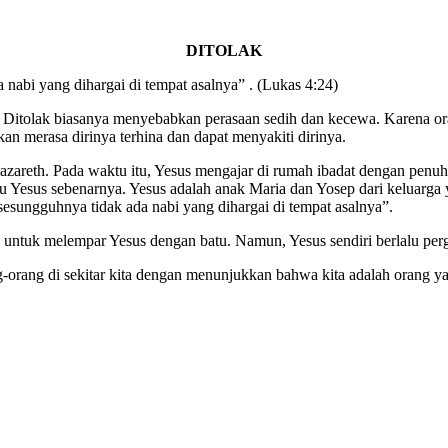
DITOLAK
nabi yang dihargai di tempat asalnya” . (Lukas 4:24)
n? Ditolak biasanya menyebabkan perasaan sedih dan kecewa. Karena o
an merasa dirinya terhina dan dapat menyakiti dirinya.
Nazareth. Pada waktu itu, Yesus mengajar di rumah ibadat dengan penu
u Yesus sebenarnya. Yesus adalah anak Maria dan Yosep dari keluarga y
esungguhnya tidak ada nabi yang dihargai di tempat asalnya”.
 untuk melempar Yesus dengan batu. Namun, Yesus sendiri berlalu per
ng-orang di sekitar kita dengan menunjukkan bahwa kita adalah orang y