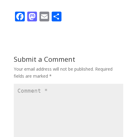
F
M
E
S
ac
as
m
h
e
to
ai
ar
b
d
l
e
o
o
Submit a Comment
o
n
Your email address will not be published.
Required
k
fields are marked
*