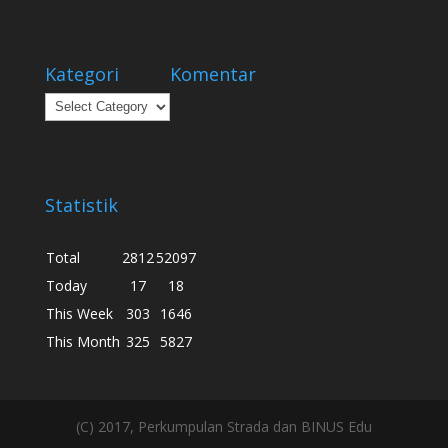
Kategori
Komentar
Kategori
Statistik
Total
2812
52097
Today
17
18
This Week
303
1646
This Month
325
5827
(C) 2017, Perkumpulan Strada dan BINUS Edu