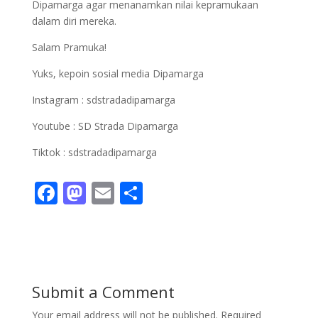
Dipamarga agar menanamkan nilai kepramukaan
dalam diri mereka.
Salam Pramuka!
Yuks, kepoin sosial media Dipamarga
Instagram : sdstradadipamarga
Youtube : SD Strada Dipamarga
Tiktok : sdstradadipamarga
F
M
E
S
ac
as
m
h
e
to
ai
ar
b
d
l
e
o
o
Submit a Comment
o
n
Your email address will not be published.
Required