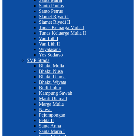
Santa Maria
Santo Paulus
Santo Petrus
Slamet Riyadi I
Slamet Riyadi II
Tunas Keluarga Mulia I
Tunas Keluarga Mulia II
Van Lith I
Van Lith II
Wiyatasana
Yos Sudarso
SMP Strada
Bhakti Mulia
Bhakti Nusa
Bhakti Utama
Bhakti Wiyata
Budi Luhur
Kampung Sawah
Mardi Utama I
Marga Mulia
Nawar
Pejompongan
Pelita II
Santa Anna
Santa Maria I