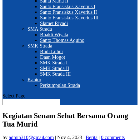
Santa Maria II
Santo Fransiskus Xaverius I
Santo Fransiskus Xaverius II
Santo Fransiskus Xaverius III
Slamet Riyadi
SMA Strada
Bhakti Wiyata
Santo Thomas Aquino
SMK Strada
Budi Luhur
Daan Mogot
SMK Strada I
SMK Strada II
SMK Strada III
Kantor
Perkumpulan Strada
Select Page
Kegiatan Senam Sehat Bersama Orang
Tua Murid
by
admin310@gmail.com
|
Nov 4, 2023
|
Berita
|
0 comments