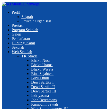
Profil
Sejarah
Struktur Organisasi
Prestasi
Program Sekolah
Galeri
Pendaftaran
Hubungi Kami
Sekolah
Web Sekolah
TK Strada
Bhakti Nusa
Bhakti Utama
Bhakti Wiyata
Bina Sejahtera
Budi Luhur
Dewi Sartika I
Dewi Sartika II
Dewi Sartika III
Indriyasana
John Berchmans
Kampung Sawah
Mgr. Sugiyopranoto, SJ