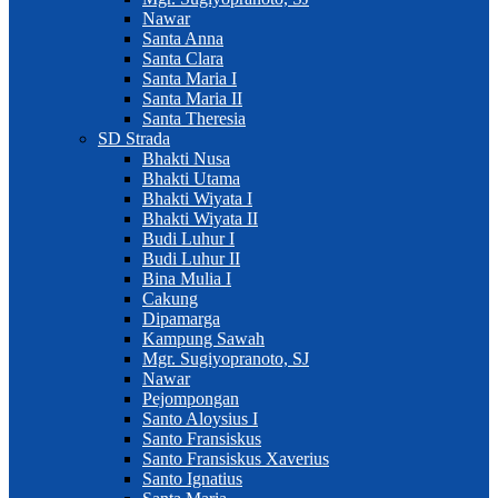
Nawar
Santa Anna
Santa Clara
Santa Maria I
Santa Maria II
Santa Theresia
SD Strada
Bhakti Nusa
Bhakti Utama
Bhakti Wiyata I
Bhakti Wiyata II
Budi Luhur I
Budi Luhur II
Bina Mulia I
Cakung
Dipamarga
Kampung Sawah
Mgr. Sugiyopranoto, SJ
Nawar
Pejompongan
Santo Aloysius I
Santo Fransiskus
Santo Fransiskus Xaverius
Santo Ignatius