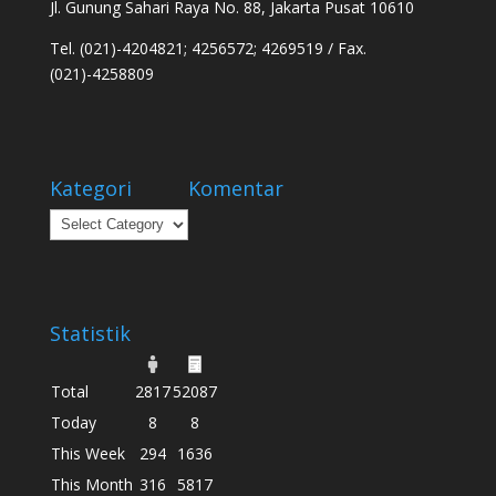
Jl. Gunung Sahari Raya No. 88, Jakarta Pusat 10610
Tel. (021)-4204821; 4256572; 4269519 / Fax.
(021)-4258809
Kategori
Komentar
Kategori
Statistik
Total
2817
52087
Today
8
8
This Week
294
1636
This Month
316
5817