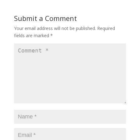
b
d
l
e
o
o
Submit a Comment
o
n
Your email address will not be published.
Required
k
fields are marked
*