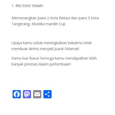
Rila Ester Silalahi
Memenangkan Juara 2 Kota Bekasi dan Juara 3 Kota
Tangerang, Mustika mandiri Cup
Upaya kamu untuk meningkatkan bakatmu telah
membuat dirimu menjadi juara! Selamat!
Kamu luar biasa! Semoga kamu mendapatkan lebih
banyak prestasi dalam perlombaan!
F
M
E
S
ac
as
m
h
e
to
ai
ar