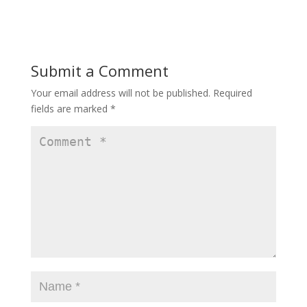
e
to
ai
ar
b
d
l
e
o
o
Submit a Comment
o
n
Your email address will not be published.
Required
k
fields are marked
*