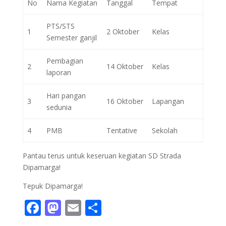
No
Nama Kegiatan
Tanggal
Tempat
PTS/STS
1
2 Oktober
Kelas
Semester ganjil
Pembagian
2
14 Oktober
Kelas
laporan
Hari pangan
3
16 Oktober
Lapangan
sedunia
4
PMB
Tentative
Sekolah
Pantau terus untuk keseruan kegiatan SD Strada
Dipamarga!
Tepuk Dipamarga!
F
M
E
S
ac
as
m
h