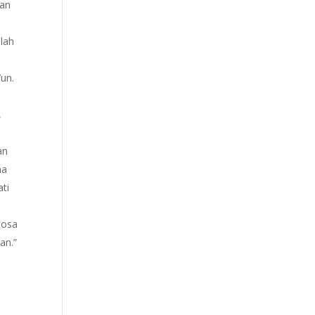
kan
lah
Yun.
,
an
na
ati
dosa
an.”