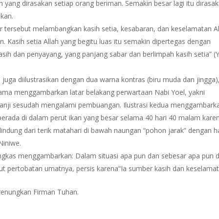
yang dirasakan setiap orang beriman. Semakin besar lagi itu dirasa
lkan.
 tersebut melambangkan kasih setia, kesabaran, dan keselamatan Al
n. Kasih setia Allah yang begitu luas itu semakin dipertegas dengan
asih dan penyayang, yang panjang sabar dan berlimpah kasih setia” (
juga diilustrasikan dengan dua warna kontras (biru muda dan jingga)
pertama menggambarkan latar belakang perwartaan Nabi Yoel, yakni
erjanji sesudah mengalami pembuangan. Ilustrasi kedua menggambark
 berada di dalam perut ikan yang besar selama 40 hari 40 malam kare
rlindung dari terik matahari di bawah naungan “pohon jarak” dengan h
Niniwe.
ringkas menggambarkan: Dalam situasi apa pun dan sebesar apa pun 
ut pertobatan umatnya, persis karena“Ia sumber kasih dan keselamat
renungkan Firman Tuhan.