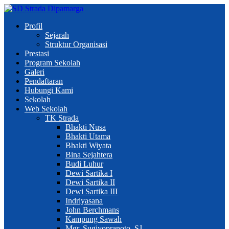
Profil
Sejarah
Struktur Organisasi
Prestasi
Program Sekolah
Galeri
Pendaftaran
Hubungi Kami
Sekolah
Web Sekolah
TK Strada
Bhakti Nusa
Bhakti Utama
Bhakti Wiyata
Bina Sejahtera
Budi Luhur
Dewi Sartika I
Dewi Sartika II
Dewi Sartika III
Indriyasana
John Berchmans
Kampung Sawah
Mgr. Sugiyopranoto, SJ