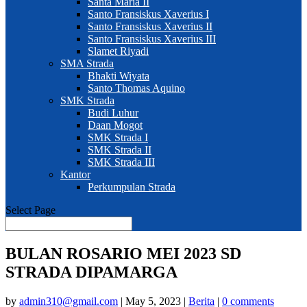
Santa Maria II
Santo Fransiskus Xaverius I
Santo Fransiskus Xaverius II
Santo Fransiskus Xaverius III
Slamet Riyadi
SMA Strada
Bhakti Wiyata
Santo Thomas Aquino
SMK Strada
Budi Luhur
Daan Mogot
SMK Strada I
SMK Strada II
SMK Strada III
Kantor
Perkumpulan Strada
Select Page
BULAN ROSARIO MEI 2023 SD
STRADA DIPAMARGA
by
admin310@gmail.com
|
May 5, 2023
|
Berita
|
0 comments