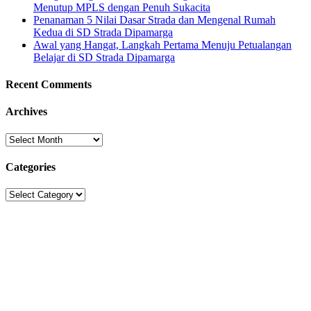
Menutup MPLS dengan Penuh Sukacita
Penanaman 5 Nilai Dasar Strada dan Mengenal Rumah
Kedua di SD Strada Dipamarga
Awal yang Hangat, Langkah Pertama Menuju Petualangan
Belajar di SD Strada Dipamarga
Recent Comments
Archives
Archives
Categories
Categories
Sekolah Strada
Jl. Gunung Sahari Raya No. 88, Jakarta Pusat 10610
Tel. (021)-4204821; 4256572; 4269519 / Fax. (021)-4258809
Kategori