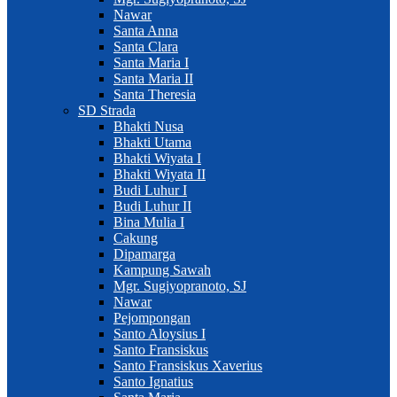
Nawar
Santa Anna
Santa Clara
Santa Maria I
Santa Maria II
Santa Theresia
SD Strada
Bhakti Nusa
Bhakti Utama
Bhakti Wiyata I
Bhakti Wiyata II
Budi Luhur I
Budi Luhur II
Bina Mulia I
Cakung
Dipamarga
Kampung Sawah
Mgr. Sugiyopranoto, SJ
Nawar
Pejompongan
Santo Aloysius I
Santo Fransiskus
Santo Fransiskus Xaverius
Santo Ignatius