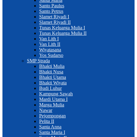
Santa Maria
Santo Paulus
Santo Petrus
Slamet Riyadi I
Slamet Riyadi II
Tunas Keluarga Mulia I
Tunas Keluarga Mulia II
Van Lith I
Van Lith II
Wiyatasana
Yos Sudarso
SMP Strada
Bhakti Mulia
Bhakti Nusa
Bhakti Utama
Bhakti Wiyata
Budi Luhur
Kampung Sawah
Mardi Utama I
Marga Mulia
Nawar
Pejompongan
Pelita II
Santa Anna
Santa Maria I