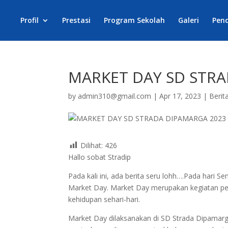
Profil
Prestasi
Program Sekolah
Galeri
Pen
MARKET DAY SD STRA
by
admin310@gmail.com
|
Apr 17, 2023
|
Berit
Dilihat:
426
Hallo sobat Stradip
Pada kali ini, ada berita seru lohh….Pada hari 
Market Day. Market Day merupakan kegiatan pem
kehidupan sehari-hari.
Market Day dilaksanakan di SD Strada Dipamarg