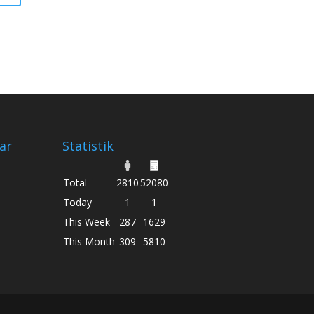
ar
Statistik
Total
2810
52080
Today
1
1
This Week
287
1629
This Month
309
5810