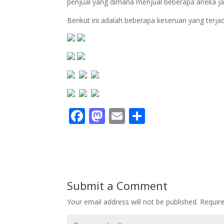
penjual yang dimana menjual beberapa aneka jaj
Berikut ini adalah beberapa keseruan yang terja
F
M
E
S
ac
as
m
h
e
to
ai
ar
b
d
l
e
o
o
Submit a Comment
o
n
Your email address will not be published.
Requir
k