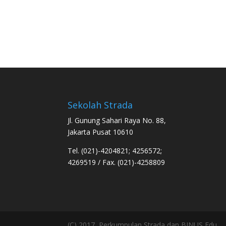
Sekolah Strada
Jl. Gunung Sahari Raya No. 88,
Jakarta Pusat 10610
Tel. (021)-4204821; 4256572;
4269519 / Fax. (021)-4258809
(C) 2017, Perkumpulan Strada dan BINUS Edu