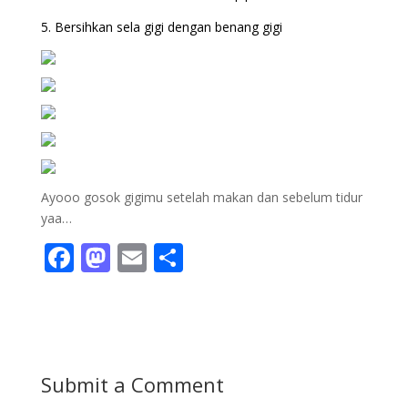
5. Bersihkan sela gigi dengan benang gigi
Ayooo gosok gigimu setelah makan dan sebelum tidur
yaa…
F
M
E
S
ac
as
m
h
e
to
ai
ar
b
d
l
e
o
o
Submit a Comment
o
n