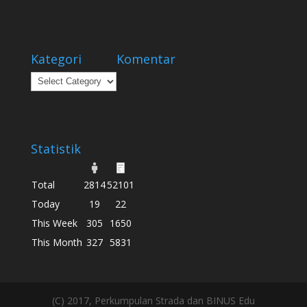
Kategori
Komentar
Kategori
Statistik
Total
2814
52101
Today
19
22
This Week
305
1650
This Month
327
5831
(C) 2017, Perkumpulan Strada dan BINUS Edu