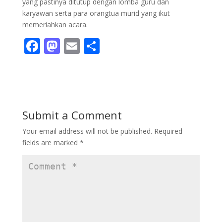
yang pastinya ditutup dengan lomba guru dan
karyawan serta para orangtua murid yang ikut
memeriahkan acara.
F
M
E
S
ac
as
m
h
e
to
ai
ar
b
d
l
e
o
o
Submit a Comment
o
n
Your email address will not be published.
Required
k
fields are marked
*