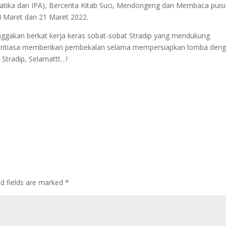
tika dan IPA), Bercerita Kitab Suci, Mendongeng dan Membaca puisi
14 Maret dan 21 Maret 2022.
ggakan berkat kerja keras sobat-sobat Stradip yang mendukung
nantiasa memberikan pembekalan selama mempersiapkan lomba den
s Stradip, Selamattt…!
ed fields are marked
*