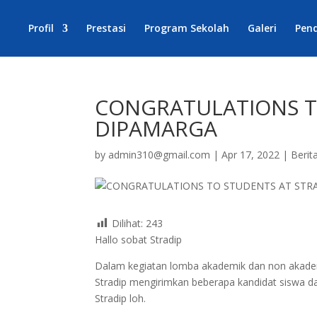
Profil
Prestasi
Program Sekolah
Galeri
Pen
CONGRATULATIONS T
DIPAMARGA
by
admin310@gmail.com
|
Apr 17, 2022
|
Berit
Dilihat:
243
Hallo sobat Stradip
Dalam kegiatan lomba akademik dan non akadem
Stradip mengirimkan beberapa kandidat siswa d
Stradip loh.