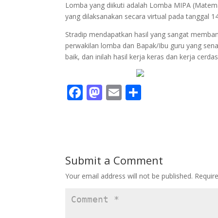
Lomba yang diikuti adalah Lomba MIPA (Matema
yang dilaksanakan secara virtual pada tanggal 
Stradip mendapatkan hasil yang sangat memban
perwakilan lomba dan Bapak/Ibu guru yang se
baik, dan inilah hasil kerja keras dan kerja cerda
F
M
E
S
ac
as
m
h
e
to
ai
ar
b
d
l
e
o
o
Submit a Comment
o
n
Your email address will not be published.
Requir
k