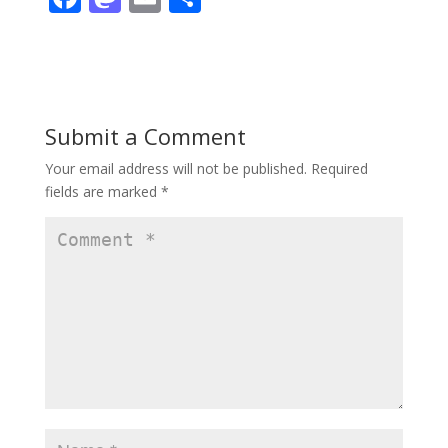
ac
as
m
h
e
to
ai
ar
b
d
l
e
o
o
Submit a Comment
o
n
Your email address will not be published.
Required
k
fields are marked
*