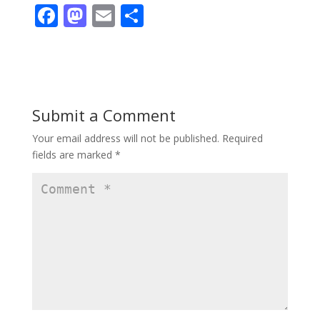
F
M
E
S
ac
as
m
h
e
to
ai
ar
b
d
l
e
o
o
Submit a Comment
o
n
Your email address will not be published.
Required
k
fields are marked
*