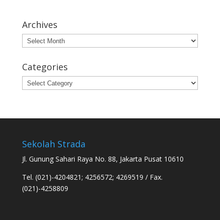
Archives
Archives
Categories
Categories
Sekolah Strada
Jl. Gunung Sahari Raya No. 88, Jakarta Pusat 10610
Tel. (021)-4204821; 4256572; 4269519 / Fax.
(021)-4258809