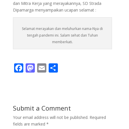
dan Mitra Kerja yang merayakannya, SD Strada
Dipamarga menyampaikan ucapan selamat :
Selamat merayakan dan meluhurkan nama-Nya di
tengah pandemi ini. Salam sehat dan Tuhan
memberkati.
F
M
E
S
ac
as
m
h
e
to
ai
ar
b
d
l
e
o
o
Submit a Comment
o
n
Your email address will not be published.
Required
k
fields are marked
*