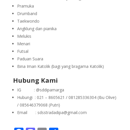
Pramuka
Drumband
Taekwondo
Angklung dan pianika
Melukis
Menari
Futsal
Paduan Suara
Bina Iman Katolik (bagi yang bragama Katolik)
Hubung Kami
IG : @sddipamarga
Hubungi : 021 – 8605621 / 081285336304 (Ibu Olive)
/ 085646379068 (Putri)
Email : sdsstradadipa@gmail.com