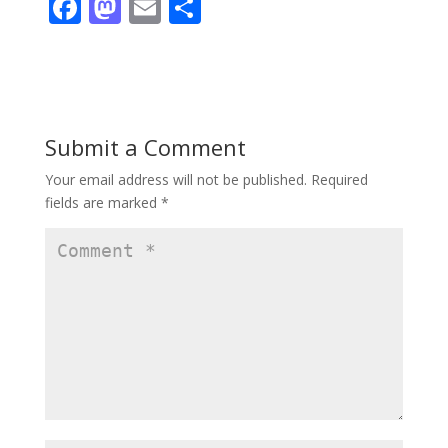
F
M
E
S
ac
as
m
h
e
to
ai
ar
b
d
l
e
o
o
Submit a Comment
o
n
Your email address will not be published.
Required
k
fields are marked
*