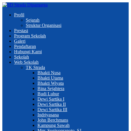
Profil
Sejarah
Struktur Organisasi
Prestasi
Program Sekolah
Galeri
Pendaftaran
Hubungi Kami
Sekolah
Web Sekolah
TK Strada
Bhakti Nusa
Bhakti Utama
Bhakti Wiyata
Bina Sejahtera
Budi Luhur
Dewi Sartika I
Dewi Sartika II
Dewi Sartika III
Indriyasana
John Berchmans
Kampung Sawah
Mgr. Sugiyopranoto, SJ