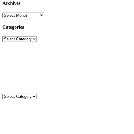
Archives
Archives
Categories
Categories
Sekolah Strada
Jl. Gunung Sahari Raya No. 88, Jakarta Pusat 10610
Tel. (021)-4204821; 4256572; 4269519 / Fax. (021)-4258809
Kategori
Kategori
Komentar
Statistik