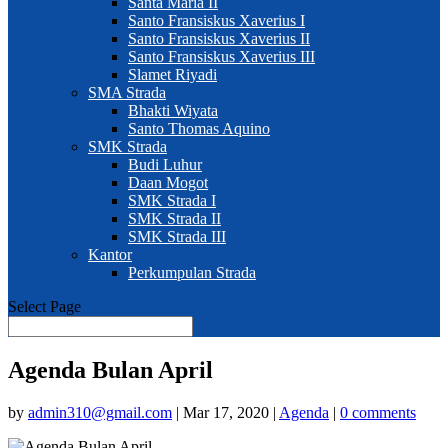
Santa Maria II
Santo Fransiskus Xaverius I
Santo Fransiskus Xaverius II
Santo Fransiskus Xaverius III
Slamet Riyadi
SMA Strada
Bhakti Wiyata
Santo Thomas Aquino
SMK Strada
Budi Luhur
Daan Mogot
SMK Strada I
SMK Strada II
SMK Strada III
Kantor
Perkumpulan Strada
Select Page
Agenda Bulan April
by
admin310@gmail.com
|
Mar 17, 2020
|
Agenda
|
0 comments