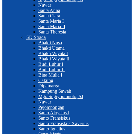
Nawar
Santa Anna
Santa Clara
Santa Maria I
Santa Maria II
Santa Theresia
SD Strada
Bhakti Nusa
Bhakti Utama
Bhakti Wiyata I
Bhakti Wiyata II
Budi Luhur I
Budi Luhur II
Bina Mulia I
Cakung
Dipamarga
Kampung Sawah
Mgr. Sugiyopranoto, SJ
Nawar
Pejompongan
Santo Aloysius I
Santo Fransiskus
Santo Fransiskus Xaverius
Santo Ignatius