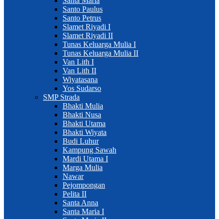
Santa Maria
Santo Paulus
Santo Petrus
Slamet Riyadi I
Slamet Riyadi II
Tunas Keluarga Mulia I
Tunas Keluarga Mulia II
Van Lith I
Van Lith II
Wiyatasana
Yos Sudarso
SMP Strada
Bhakti Mulia
Bhakti Nusa
Bhakti Utama
Bhakti Wiyata
Budi Luhur
Kampung Sawah
Mardi Utama I
Marga Mulia
Nawar
Pejompongan
Pelita II
Santa Anna
Santa Maria I