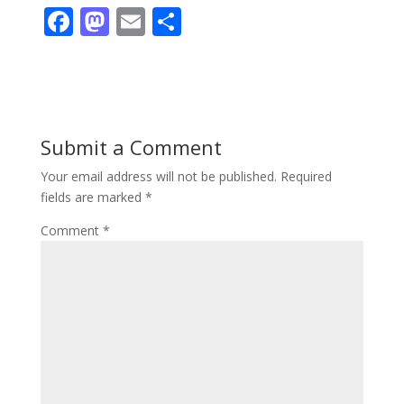
F
M
E
S
ac
as
m
h
e
to
ai
ar
b
d
l
e
o
o
Submit a Comment
o
n
Your email address will not be published.
Required
k
fields are marked
*
Comment
*