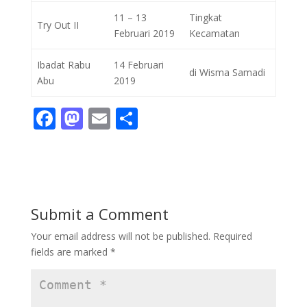
11 – 13
Tingkat
Try Out II
Februari 2019
Kecamatan
Ibadat Rabu
14 Februari
di Wisma Samadi
Abu
2019
F
M
E
S
ac
as
m
h
e
to
ai
ar
b
d
l
e
o
o
Submit a Comment
o
n
Your email address will not be published.
Required
k
fields are marked
*