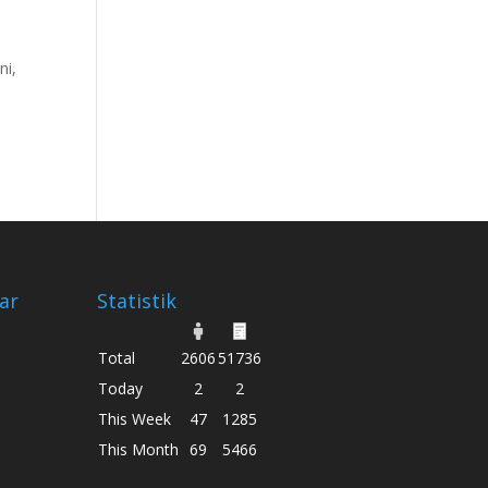
ni,
ar
Statistik
Total
2606
51736
Today
2
2
This Week
47
1285
This Month
69
5466