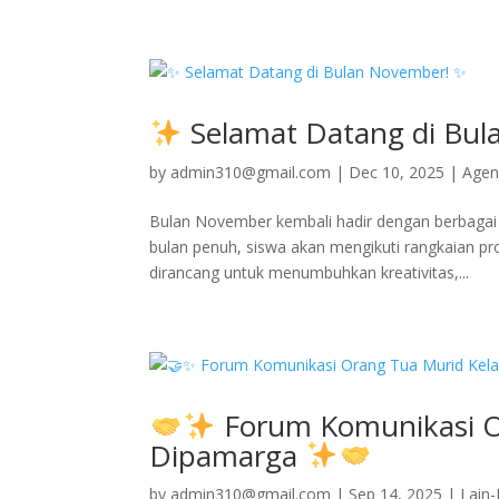
Selamat Datang di Bu
by
admin310@gmail.com
|
Dec 10, 2025
|
Age
Bulan November kembali hadir dengan berbagai ke
bulan penuh, siswa akan mengikuti rangkaian p
dirancang untuk menumbuhkan kreativitas,...
Forum Komunikasi Or
Dipamarga
by
admin310@gmail.com
|
Sep 14, 2025
|
Lain-