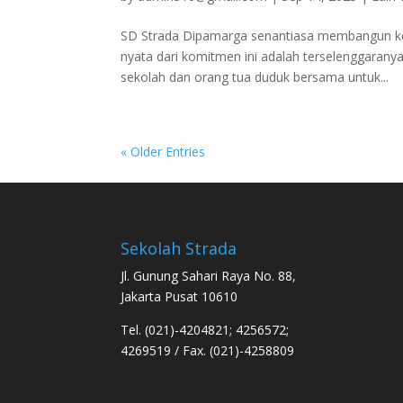
SD Strada Dipamarga senantiasa membangun ker
nyata dari komitmen ini adalah terselenggarany
sekolah dan orang tua duduk bersama untuk...
« Older Entries
Sekolah Strada
Jl. Gunung Sahari Raya No. 88,
Jakarta Pusat 10610
Tel. (021)-4204821; 4256572;
4269519 / Fax. (021)-4258809