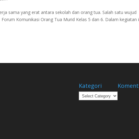
ja sama yang erat antara sekolah dan orang tua. Salah satu wujud
a Forum Komunikasi Orang Tua Murid Kelas 5 dan 6. Dalam kegiatan i
Kategori
Koment
Kategori