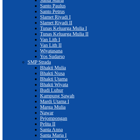
Santa Maria
Santo Paulus
Santo Petrus
Slamet Riyadi I
Slamet Riyadi II
Tunas Keluarga Mulia I
Tunas Keluarga Mulia II
Van Lith I
Van Lith II
Wiyatasana
Yos Sudarso
SMP Strada
Bhakti Mulia
Bhakti Nusa
Bhakti Utama
Bhakti Wiyata
Budi Luhur
Kampung Sawah
Mardi Utama I
Marga Mulia
Nawar
Pejompongan
Pelita II
Santa Anna
Santa Maria I