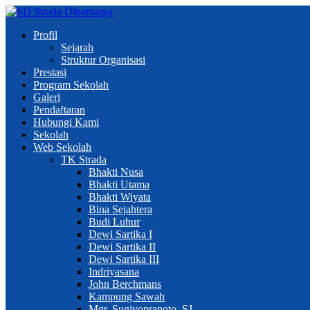
Profil
Sejarah
Struktur Organisasi
Prestasi
Program Sekolah
Galeri
Pendaftaran
Hubungi Kami
Sekolah
Web Sekolah
TK Strada
Bhakti Nusa
Bhakti Utama
Bhakti Wiyata
Bina Sejahtera
Budi Luhur
Dewi Sartika I
Dewi Sartika II
Dewi Sartika III
Indriyasana
John Berchmans
Kampung Sawah
Mgr. Sugiyopranoto, SJ