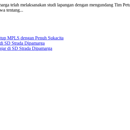
amarga telah melaksanakan studi lapangan dengan mengundang Tim Pet
a tentang...
tup MPLS dengan Penuh Sukacita
di SD Strada Dipamarga
jar di SD Strada Dipamarga