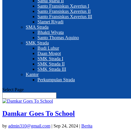
Santa Maria II
Santo Fransiskus Xaverius I
Santo Fransiskus Xaverius II
Santo Fransiskus Xaverius III
Slamet Riyadi
SMA Strada
Bhakti Wiyata
Santo Thomas Aquino
SMK Strada
Budi Luhur
Daan Mogot
SMK Strada I
SMK Strada II
SMK Strada III
Kantor
Perkumpulan Strada
Select Page
Damkar Goes To School
by
admin310@gmail.com
|
Sep 24, 2024
|
Berita