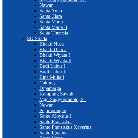
Nawar
Santa Anna
Santa Clara
Santa Maria I
Santa Maria II
Santa Theresia
SD Strada
Bhakti Nusa
Bhakti Utama
Bhakti Wiyata I
Bhakti Wiyata II
Budi Luhur I
Budi Luhur II
Bina Mulia I
Cakung
Dipamarga
Kampung Sawah
Mgr. Sugiyopranoto, SJ
Nawar
Pejompongan
Santo Aloysius I
Santo Fransiskus
Santo Fransiskus Xaverius
Santo Ignatius