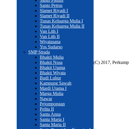
Santo Paulus
Komentar
Santo Petrus
Slamet Riyadi I
Statistik
Slamet Riyadi II
Tunas Keluarga Mulia I
Tunas Keluarga Mulia II
Van Lith I
Total
2803
Van Lith II
Today
40
Wiyatasana
Yos Sudarso
This Week
280
SMP Strada
This Month
302
Bhakti Mulia
Bhakti Nusa
(C) 2017, Perkump
Bhakti Utama
Bhakti Wiyata
Budi Luhur
Kampung Sawah
Mardi Utama I
Marga Mulia
Nawar
Pejompongan
Pelita II
Santa Anna
Santa Maria I
Santa Maria II