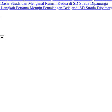
 Dasar Strada dan Mengenal Rumah Kedua di SD Strada Dipamarga
 Langkah Pertama Menuju Petualangan Belajar di SD Strada Dipamar
s
Raya No. 88, Jakarta Pusat 10610
1; 4256572; 4269519 / Fax. (021)-4258809