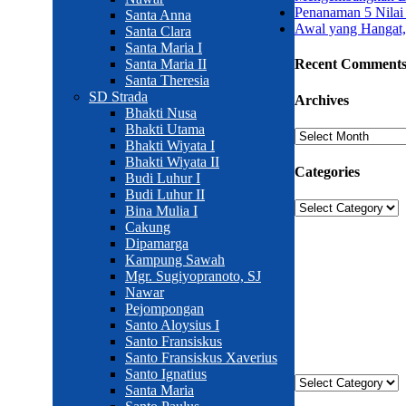
Penanaman 5 Nilai
Santa Anna
Awal yang Hangat,
Santa Clara
Santa Maria I
Santa Maria II
Recent Comment
Santa Theresia
SD Strada
Archives
Bhakti Nusa
Bhakti Utama
Archives
Bhakti Wiyata I
Bhakti Wiyata II
Categories
Budi Luhur I
Budi Luhur II
Categories
Bina Mulia I
Cakung
Dipamarga
Sekolah Strada
Kampung Sawah
Mgr. Sugiyopranoto, SJ
Jl. Gunung Sahari 
Nawar
Pejompongan
Tel. (021)-420482
Santo Aloysius I
Santo Fransiskus
Kategori
Santo Fransiskus Xaverius
Santo Ignatius
Kategori
Santa Maria