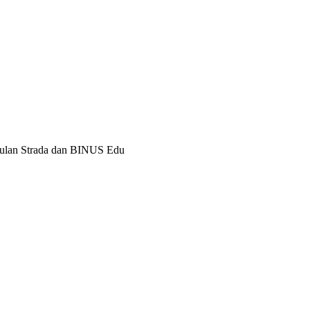
52071
43
1620
5801
ulan Strada dan BINUS Edu