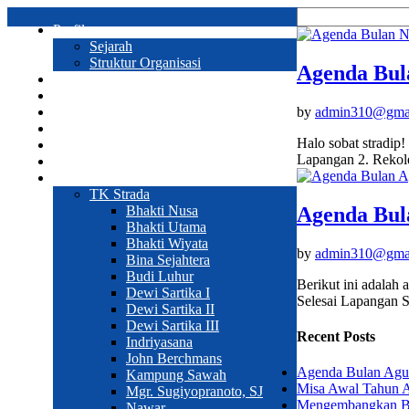
Profil
Sejarah
Struktur Organisasi
Agenda Bul
Prestasi
Program Sekolah
by
admin310@gma
Galeri
Pendaftaran
Halo sobat stradi
Hubungi Kami
Lapangan 2. Rekol
Sekolah
Web Sekolah
TK Strada
Agenda Bul
Bhakti Nusa
Bhakti Utama
Bhakti Wiyata
by
admin310@gma
Bina Sejahtera
Budi Luhur
Berikut ini adalah
Dewi Sartika I
Selesai Lapangan S
Dewi Sartika II
Dewi Sartika III
Recent Posts
Indriyasana
John Berchmans
Agenda Bulan Agu
Kampung Sawah
Misa Awal Tahun 
Mgr. Sugiyopranoto, SJ
Mengembangkan Ba
Nawar