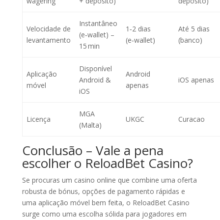
wagering
+ depósito)
depósito)
Instantâneo
Velocidade de
1‑2 dias
Até 5 dias
(e‑wallet) –
levantamento
(e‑wallet)
(banco)
15 min
Disponível
Aplicação
Android
Android &
iOS apenas
móvel
apenas
iOS
MGA
Licença
UKGC
Curacao
(Malta)
Conclusão – Vale a pena
escolher o ReloadBet Casino?
Se procuras um casino online que combine uma oferta
robusta de bónus, opções de pagamento rápidas e
uma aplicação móvel bem feita, o ReloadBet Casino
surge como uma escolha sólida para jogadores em