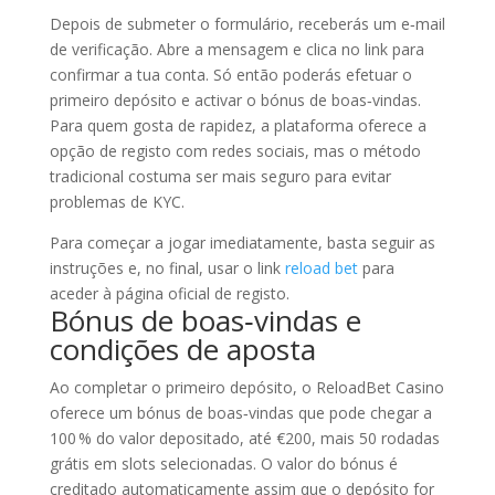
Depois de submeter o formulário, receberás um e‑mail
de verificação. Abre a mensagem e clica no link para
confirmar a tua conta. Só então poderás efetuar o
primeiro depósito e activar o bónus de boas‑vindas.
Para quem gosta de rapidez, a plataforma oferece a
opção de registo com redes sociais, mas o método
tradicional costuma ser mais seguro para evitar
problemas de KYC.
Para começar a jogar imediatamente, basta seguir as
instruções e, no final, usar o link
reload bet
para
aceder à página oficial de registo.
Bónus de boas‑vindas e
condições de aposta
Ao completar o primeiro depósito, o ReloadBet Casino
oferece um bónus de boas‑vindas que pode chegar a
100 % do valor depositado, até €200, mais 50 rodadas
grátis em slots selecionadas. O valor do bónus é
creditado automaticamente assim que o depósito for