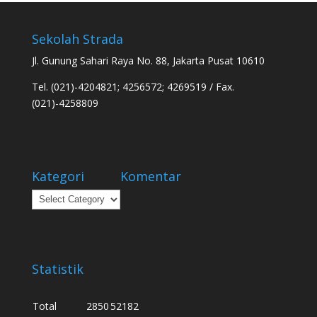
Sekolah Strada
Jl. Gunung Sahari Raya No. 88, Jakarta Pusat 10610
Tel. (021)-4204821; 4256572; 4269519 / Fax.
(021)-4258809
Kategori
Komentar
Kategori
Statistik
Total
2850
52182