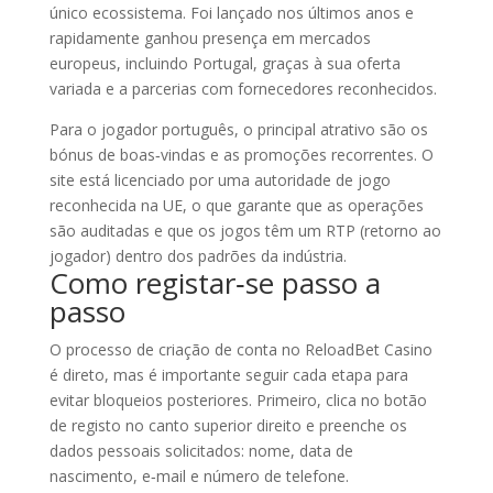
único ecossistema. Foi lançado nos últimos anos e
rapidamente ganhou presença em mercados
europeus, incluindo Portugal, graças à sua oferta
variada e a parcerias com fornecedores reconhecidos.
Para o jogador português, o principal atrativo são os
bónus de boas‑vindas e as promoções recorrentes. O
site está licenciado por uma autoridade de jogo
reconhecida na UE, o que garante que as operações
são auditadas e que os jogos têm um RTP (retorno ao
jogador) dentro dos padrões da indústria.
Como registar‑se passo a
passo
O processo de criação de conta no ReloadBet Casino
é direto, mas é importante seguir cada etapa para
evitar bloqueios posteriores. Primeiro, clica no botão
de registo no canto superior direito e preenche os
dados pessoais solicitados: nome, data de
nascimento, e‑mail e número de telefone.