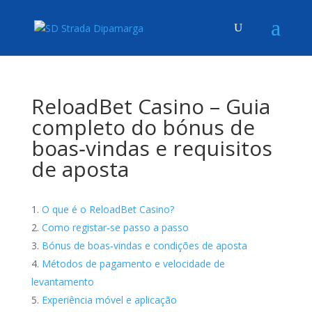
ReloadBet Casino – Guia
completo do bónus de
boas‑vindas e requisitos
de aposta
O que é o ReloadBet Casino?
Como registar‑se passo a passo
Bónus de boas‑vindas e condições de aposta
Métodos de pagamento e velocidade de
levantamento
Experiência móvel e aplicação