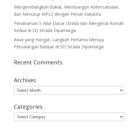
Mengembangkan Bakat, Membangun Kebersamaan,
dan Menutup MPLS dengan Penuh Sukacita
Penanaman 5 Nilai Dasar Strada dan Mengenal Rumah
Kedua di SD Strada Dipamarga
Awal yang Hangat, Langkah Pertama Menuju
Petualangan Belajar di SD Strada Dipamarga
Recent Comments
Archives
Archives
Categories
Categories