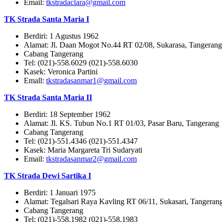
Email:
tkstradaclara@gmail.com
TK Strada Santa Maria I
Berdiri: 1 Agustus 1962
Alamat: Jl. Daan Mogot No.44 RT 02/08, Sukarasa, Tangeran
Cabang Tangerang
Tel: (021)-558.6029 (021)-558.6030
Kasek: Veronica Partini
Emall:
tkstradasanmar1@gmail.com
TK Strada Santa Maria II
Berdiri: 18 September 1962
Alamat: Jl. KS. Tubun No.1 RT 01/03, Pasar Baru, Tangerang
Cabang Tangerang
Tel: (021)-551.4346 (021)-551.4347
Kasek: Maria Margareta Tri Sudaryati
Email:
tkstradasanmar2@gmail.com
TK Strada Dewi Sartika I
Berdiri: 1 Januari 1975
Alamat: Tegalsari Raya Kavling RT 06/11, Sukasari, Tangeran
Cabang Tangerang
Tel: (021)-558.1982 (021)-558.1983