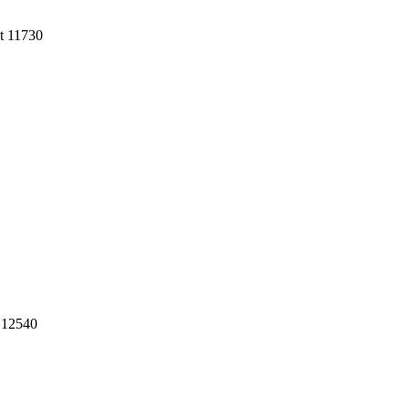
at 11730
n 12540