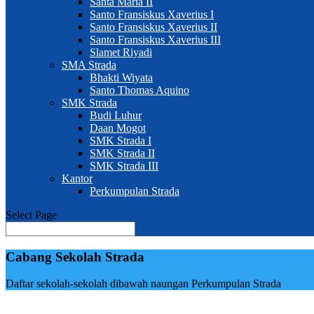
Santa Maria II
Santo Fransiskus Xaverius I
Santo Fransiskus Xaverius II
Santo Fransiskus Xaverius III
Slamet Riyadi
SMA Strada
Bhakti Wiyata
Santo Thomas Aquino
SMK Strada
Budi Luhur
Daan Mogot
SMK Strada I
SMK Strada II
SMK Strada III
Kantor
Perkumpulan Strada
Select Page
Cabang Sekolah Strada
Daftar sekolah-sekolah dibawah naungan Perkumpulan Strada