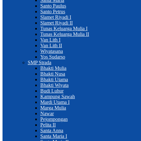
Santa Maria
Santo Paulus
Santo Petrus
Slamet Riyadi I
Slamet Riyadi II
Tunas Keluarga Mulia I
Tunas Keluarga Mulia II
Van Lith I
Van Lith II
Wiyatasana
Yos Sudarso
SMP Strada
Bhakti Mulia
Bhakti Nusa
Bhakti Utama
Bhakti Wiyata
Budi Luhur
Kampung Sawah
Mardi Utama I
Marga Mulia
Nawar
Pejompongan
Pelita II
Santa Anna
Santa Maria I