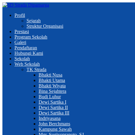
Profil
Sejarah
Struktur Organisasi
Prestasi
Program Sekolah
Galeri
Pendaftaran
Hubungi Kami
Sekolah
Web Sekolah
TK Strada
Bhakti Nusa
Bhakti Utama
Bhakti Wiyata
Bina Sejahtera
Budi Luhur
Dewi Sartika I
Dewi Sartika II
Dewi Sartika III
Indriyasana
John Berchmans
Kampung Sawah
Mgr. Sugiyopranoto, SJ