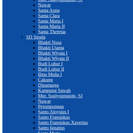
Nawar
Santa Anna
Santa Clara
Santa Maria I
Santa Maria II
Santa Theresia
SD Strada
Bhakti Nusa
Bhakti Utama
Bhakti Wiyata I
Bhakti Wiyata II
Budi Luhur I
Budi Luhur II
Bina Mulia I
Cakung
Dipamarga
Kampung Sawah
Mgr. Sugiyopranoto, SJ
Nawar
Pejompongan
Santo Aloysius I
Santo Fransiskus
Santo Fransiskus Xaverius
Santo Ignatius