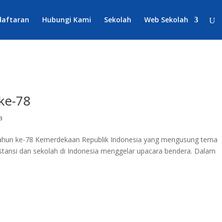
daftaran
Hubungi Kami
Sekolah
Web Sekolah
ke-78
a
Tahun ke-78 Kemerdekaan Republik Indonesia yang mengusung tema
nstansi dan sekolah di Indonesia menggelar upacara bendera. Dalam