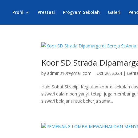
Profil
Prestasi
Program Sekolah
Galeri
Pen
Koor SD Strada Dipamarga
by
admin310@gmail.com
|
Oct 20, 2024
|
Berit
Halo Sobat Stradip! Kegiatan koor di sekolah d
siswa/i dalam bernyanyi, tetapi juga membangun k
siswa/i belajar untuk bekerja sama...