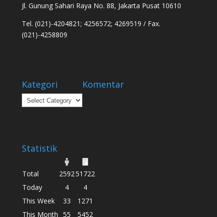
Jl. Gunung Sahari Raya No. 88, Jakarta Pusat 10610
Tel. (021)-4204821; 4256572; 4269519 / Fax.
(021)-4258809
Kategori
Komentar
Kategori
Statistik
Total
2592
51722
Today
4
4
This Week
33
1271
This Month
55
5452