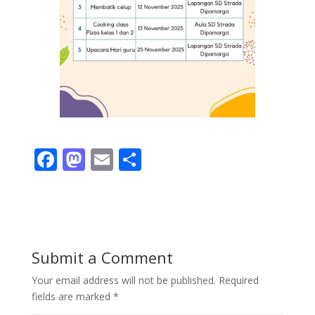
F
M
E
S
ac
as
m
h
e
to
ai
ar
b
d
l
e
o
o
Submit a Comment
o
n
Your email address will not be published.
Required
k
fields are marked
*