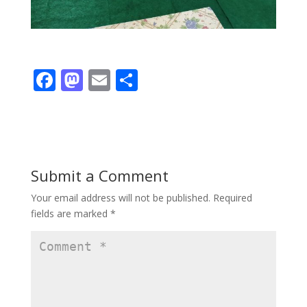
F
M
E
S
ac
as
m
h
e
to
ai
ar
b
d
l
e
o
o
Submit a Comment
o
n
Your email address will not be published.
Required
k
fields are marked
*